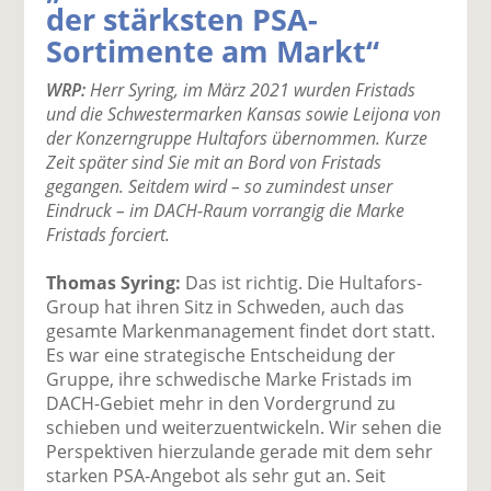
der stärksten PSA-
k
k
k
k
k
Sortimente am Markt“
el
el
el
el
el
a
t
a
p
D
WRP:
Herr Syring, im März 2021 wurden Fristads
uf
wi
uf
er
ru
und die Schwestermarken Kansas sowie Leijona von
F
tt
Li
E
ck
der Konzerngruppe Hultafors übernommen. Kurze
ac
er
n
m
e
Zeit später sind Sie mit an Bord von Fristads
e
n
k
ai
n
gegangen. Seitdem wird – so zumindest unser
b
e
l
Eindruck – im DACH-Raum vorrangig die Marke
o
di
v
Fristads forciert.
o
n
er
k
te
se
Thomas Syring:
Das ist richtig. Die Hultafors-
te
il
n
Group hat ihren Sitz in Schweden, auch das
il
e
d
gesamte Markenmanagement findet dort statt.
e
n
e
Es war eine strategische Entscheidung der
n
n
Gruppe, ihre schwedische Marke Fristads im
DACH-Gebiet mehr in den Vordergrund zu
schieben und weiterzuentwickeln. Wir sehen die
Perspektiven hierzulande gerade mit dem sehr
starken PSA-Angebot als sehr gut an. Seit