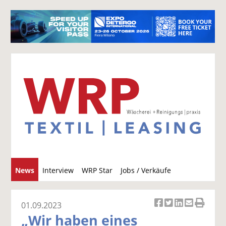
S
News
Interview
WRP Star
Jobs / Verkäufe
u
c
h
01.09.2023
Ar
Ar
Ar
Ar
Ar
e
„Wir haben eines
ti
ti
ti
ti
ti