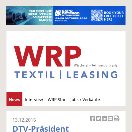
S
News
Interview
WRP Star
Jobs / Verkäufe
u
c
h
13.12.2016
Ar
Ar
Ar
Ar
Ar
e
DTV-Präsident
ti
ti
ti
ti
ti