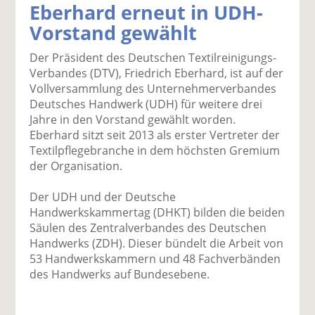
Eberhard erneut in UDH-
k
k
k
k
k
Vorstand gewählt
el
el
el
el
el
a
t
a
p
D
Der Präsident des Deutschen Textilreinigungs-
uf
wi
uf
er
ru
Verbandes (DTV), Friedrich Eberhard, ist auf der
F
tt
Li
E
ck
Vollversammlung des Unternehmerverbandes
ac
er
n
m
e
Deutsches Handwerk (UDH) für weitere drei
e
n
k
ai
n
Jahre in den Vorstand gewählt worden.
b
e
l
Eberhard sitzt seit 2013 als erster Vertreter der
o
di
v
Textilpflegebranche in dem höchsten Gremium
o
n
er
der Organisation.
k
te
se
te
il
n
Der UDH und der Deutsche
il
e
d
Handwerkskammertag (DHKT) bilden die beiden
e
n
e
Säulen des Zentralverbandes des Deutschen
n
n
Handwerks (ZDH). Dieser bündelt die Arbeit von
53 Handwerkskammern und 48 Fachverbänden
des Handwerks auf Bundesebene.