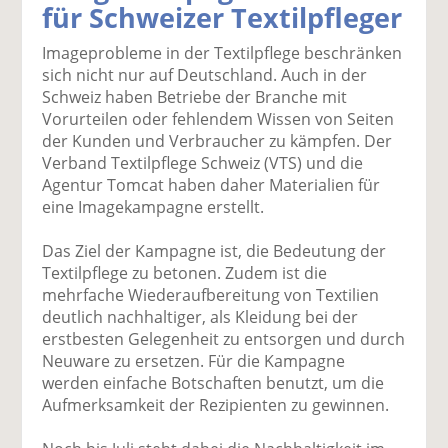
für Schweizer Textilpfleger
k
k
k
k
k
el
el
el
el
el
Imageprobleme in der Textilpflege beschränken
a
t
a
p
D
sich nicht nur auf Deutschland. Auch in der
uf
wi
uf
er
ru
Schweiz haben Betriebe der Branche mit
F
tt
Li
E
ck
Vorurteilen oder fehlendem Wissen von Seiten
ac
er
n
m
e
der Kunden und Verbraucher zu kämpfen. Der
e
n
k
ai
n
Verband Textilpflege Schweiz (VTS) und die
b
e
l
Agentur Tomcat haben daher Materialien für
o
di
v
eine Imagekampagne erstellt.
o
n
er
k
te
se
Das Ziel der Kampagne ist, die Bedeutung der
te
il
n
Textilpflege zu betonen. Zudem ist die
il
e
d
mehrfache Wiederaufbereitung von Textilien
e
n
e
deutlich nachhaltiger, als Kleidung bei der
n
n
erstbesten Gelegenheit zu entsorgen und durch
Neuware zu ersetzen. Für die Kampagne
werden einfache Botschaften benutzt, um die
Aufmerksamkeit der Rezipienten zu gewinnen.