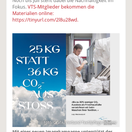
Noch bis Juli steht dabei die Nachhaltigkeit im
Fokus.
VTS-Mitglieder bekommen die
Materialien online:
https://tinyurl.com/2l8u28wd.
Foto/Grafik: Verband Textilpflege Schweiz
Mit einer neuen Imagekampagne unterstützt der