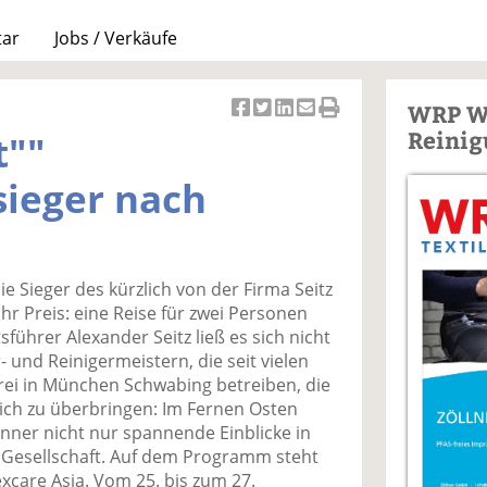
tar
Jobs / Verkäufe
WRP W
Ar
Ar
Ar
Ar
Ar
Reinig
t""
ti
ti
ti
ti
ti
k
k
k
k
k
sieger nach
el
el
el
el
el
a
t
a
p
D
uf
wi
uf
er
ru
F
tt
Li
E
ck
ie Sieger des kürzlich von der Firma Seitz
ac
er
n
m
e
hr Preis: eine Reise für zwei Personen
e
n
k
ai
n
führer Alexander Seitz ließ es sich nicht
b
e
l
und Reinigermeistern, die seit vielen
o
di
v
rei in München Schwabing betreiben, die
o
n
er
ich zu überbringen: Im Fernen Osten
k
te
se
nner nicht nur spannende Einblicke in
te
il
n
d Gesellschaft. Auf dem Programm steht
il
e
d
xcare Asia. Vom 25. bis zum 27.