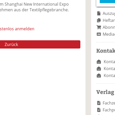
e
n
e
im Shanghai New International Expo
n
n
ehmen aus der Textilpflegebranche.
Auszug
Heftar
Abon
ostenlos anmelden
Media
Zurück
Kontak
Konta
Konta
Konta
Verlag
Fachze
Fachp