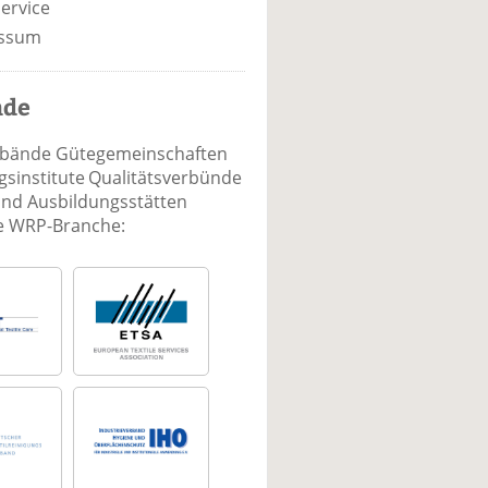
ervice
ssum
nde
rbände Gütegemeinschaften
sinstitute Qualitätsverbünde
und Ausbildungsstätten
ie WRP-Branche: