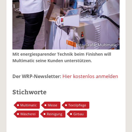
Foto/Grafik: Multimatic
Mit energiesparender Technik beim Finishen will
Multimatic seine Kunden unterstützen.
Der WRP-Newsletter:
Hier kostenlos anmelden
Stichworte
Multimatic
Messe
Textilpflege
Wäscherei
Reinigung
Girbau