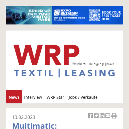
S
News
Interview
WRP Star
Jobs / Verkäufe
u
c
h
13.02.2023
Ar
Ar
Ar
Ar
Ar
e
Multimatic:
ti
ti
ti
ti
ti