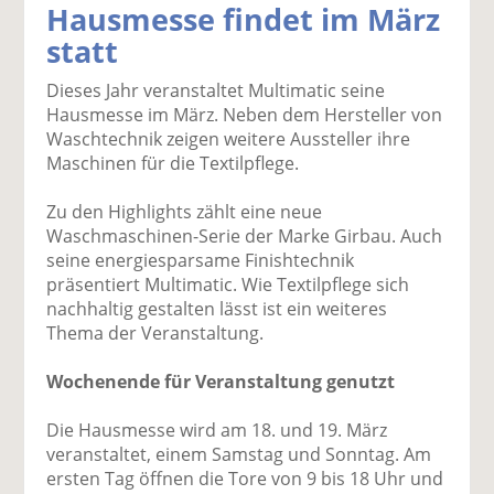
Hausmesse findet im März
k
k
k
k
k
statt
el
el
el
el
el
a
t
a
p
D
Dieses Jahr veranstaltet Multimatic seine
uf
wi
uf
er
ru
Hausmesse im März. Neben dem Hersteller von
F
tt
Li
E
ck
Waschtechnik zeigen weitere Aussteller ihre
ac
er
n
m
e
Maschinen für die Textilpflege.
e
n
k
ai
n
b
e
l
Zu den Highlights zählt eine neue
o
di
v
Waschmaschinen-Serie der Marke Girbau. Auch
o
n
er
seine energiesparsame Finishtechnik
k
te
se
präsentiert Multimatic. Wie Textilpflege sich
te
il
n
nachhaltig gestalten lässt ist ein weiteres
il
e
d
Thema der Veranstaltung.
e
n
e
n
n
Wochenende für Veranstaltung genutzt
Die Hausmesse wird am 18. und 19. März
veranstaltet, einem Samstag und Sonntag. Am
ersten Tag öffnen die Tore von 9 bis 18 Uhr und