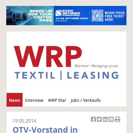
S
News
Interview
WRP Star
Jobs / Verkäufe
u
c
h
19.05.2014
Ar
Ar
Ar
Ar
Ar
e
OTV-Vorstand in
ti
ti
ti
ti
ti