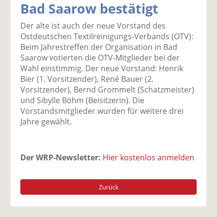
Bad Saarow bestätigt
k
k
k
k
k
el
el
el
el
el
Der alte ist auch der neue Vorstand des
a
t
a
p
D
Ostdeutschen Textilreinigungs-Verbands (OTV):
uf
wi
uf
er
ru
Beim Jahrestreffen der Organisation in Bad
F
tt
Li
E
ck
Saarow votierten die OTV-Mitglieder bei der
ac
er
n
m
e
Wahl einstimmig. Der neue Vorstand: Henrik
e
n
k
ai
n
Bier (1. Vorsitzender), René Bauer (2.
b
e
l
Vorsitzender), Bernd Grommelt (Schatzmeister)
o
di
v
und Sibylle Böhm (Beisitzerin). Die
o
n
er
Vorstandsmitglieder wurden für weitere drei
k
te
se
Jahre gewählt.
te
il
n
il
e
d
e
n
e
Der WRP-Newsletter:
Hier kostenlos anmelden
n
n
Zurück