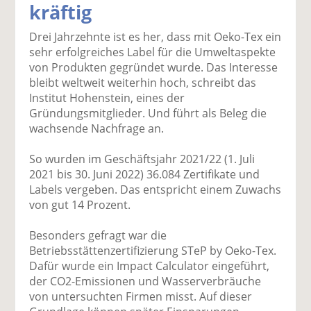
kräftig
k
k
k
k
k
el
el
el
el
el
Drei Jahrzehnte ist es her, dass mit Oeko-Tex ein
a
t
a
p
D
sehr erfolgreiches Label für die Umweltaspekte
uf
wi
uf
er
ru
von Produkten gegründet wurde. Das Interesse
F
tt
Li
E
ck
bleibt weltweit weiterhin hoch, schreibt das
ac
er
n
m
e
Institut Hohenstein, eines der
e
n
k
ai
n
Gründungsmitglieder. Und führt als Beleg die
b
e
l
wachsende Nachfrage an.
o
di
v
o
n
er
So wurden im Geschäftsjahr 2021/22 (1. Juli
k
te
se
2021 bis 30. Juni 2022) 36.084 Zertifikate und
te
il
n
Labels vergeben. Das entspricht einem Zuwachs
il
e
d
von gut 14 Prozent.
e
n
e
n
n
Besonders gefragt war die
Betriebsstättenzertifizierung STeP by Oeko-Tex.
Dafür wurde ein Impact Calculator eingeführt,
der CO2-Emissionen und Wasserverbräuche
von untersuchten Firmen misst. Auf dieser