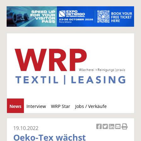
S
News
Interview
WRP Star
Jobs / Verkäufe
u
c
h
19.10.2022
Ar
Ar
Ar
Ar
Ar
e
Oeko-Tex wächst
ti
ti
ti
ti
ti