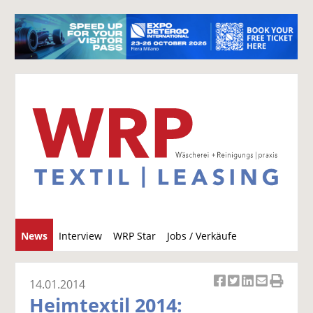
S
News
Interview
WRP Star
Jobs / Verkäufe
u
c
h
14.01.2014
Ar
Ar
Ar
Ar
Ar
e
Heimtextil 2014:
ti
ti
ti
ti
ti