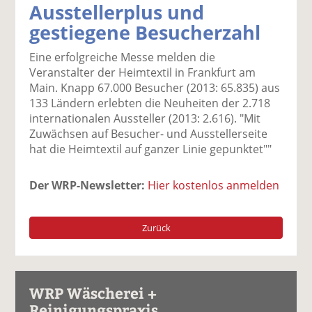
Ausstellerplus und
k
k
k
k
k
gestiegene Besucherzahl
el
el
el
el
el
a
t
a
p
D
Eine erfolgreiche Messe melden die
uf
wi
uf
er
ru
Veranstalter der Heimtextil in Frankfurt am
F
tt
Li
E
ck
Main. Knapp 67.000 Besucher (2013: 65.835) aus
ac
er
n
m
e
133 Ländern erlebten die Neuheiten der 2.718
e
n
k
ai
n
internationalen Aussteller (2013: 2.616). "Mit
b
e
l
Zuwächsen auf Besucher- und Ausstellerseite
o
di
v
hat die Heimtextil auf ganzer Linie gepunktet""
o
n
er
k
te
se
te
il
n
Der WRP-Newsletter:
Hier kostenlos anmelden
il
e
d
e
n
e
n
n
Zurück
WRP Wäscherei +
Reinigungspraxis