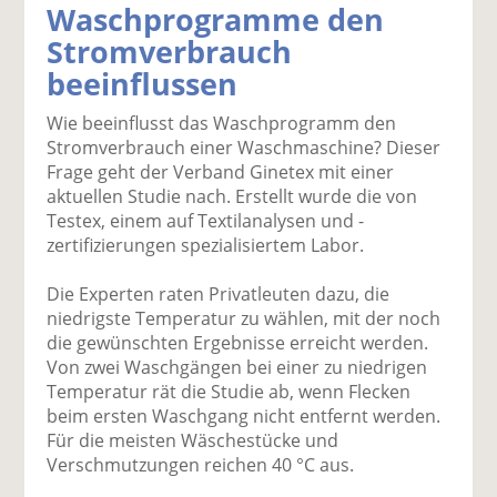
Waschprogramme den
k
k
k
k
k
Stromverbrauch
el
el
el
el
el
a
t
a
p
D
beeinflussen
uf
wi
uf
er
ru
F
tt
Li
E
ck
Wie beeinflusst das Waschprogramm den
ac
er
n
m
e
Stromverbrauch einer Waschmaschine? Dieser
e
n
k
ai
n
Frage geht der Verband Ginetex mit einer
b
e
l
aktuellen Studie nach. Erstellt wurde die von
o
di
v
Testex, einem auf Textilanalysen und -
o
n
er
zertifizierungen spezialisiertem Labor.
k
te
se
te
il
n
Die Experten raten Privatleuten dazu, die
il
e
d
niedrigste Temperatur zu wählen, mit der noch
e
n
e
die gewünschten Ergebnisse erreicht werden.
n
n
Von zwei Waschgängen bei einer zu niedrigen
Temperatur rät die Studie ab, wenn Flecken
beim ersten Waschgang nicht entfernt werden.
Für die meisten Wäschestücke und
Verschmutzungen reichen 40 °C aus.