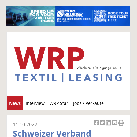
S
News
Interview
WRP Star
Jobs / Verkäufe
u
c
h
11.10.2022
Ar
Ar
Ar
Ar
Ar
e
Schweizer Verband
ti
ti
ti
ti
ti