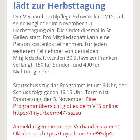
lädt zur Herbsttagung
k
k
k
k
k
el
el
el
el
el
Der Verband Textilpflege Schweiz, kurz VTS, lädt
a
t
a
p
D
seine Mitglieder im November zur
uf
wi
uf
er
ru
Herbsttagung ein. Die findet diesmal in St.
F
tt
Li
E
ck
Gallen statt. Pro Mitgliedschaft kann eine
ac
er
n
m
e
Person kostenlos teilnehmen. Für jeden
e
n
k
ai
n
weiterem Teilnehmer von derselben
b
e
l
Mitgliedschaft werden 80 Schweizer Franken
o
di
v
verlangt, 150 für Sonder- und 490 für
o
n
er
Nichtmitglieder.
k
te
se
te
il
n
Startschuss für das Programm ist um 9 Uhr, der
il
e
d
Schluss folgt gegen 16.15 Uhr. Termin ist
e
n
e
Donnerstag, der 3. November.
Eine
n
n
Programmübersicht gibt es beim VTS online:
https://tinyurl.com/477sazau.
Anmeldungen nimmt der Verband bis zum 21.
Oktober an: https://tinyurl.com/5n899dp4.