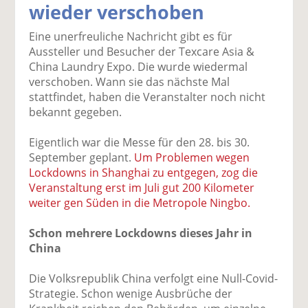
wieder verschoben
k
k
k
k
k
el
el
el
el
el
Eine unerfreuliche Nachricht gibt es für
a
t
a
p
D
Aussteller und Besucher der Texcare Asia &
uf
wi
uf
er
ru
China Laundry Expo. Die wurde wiedermal
F
tt
Li
E
ck
verschoben. Wann sie das nächste Mal
ac
er
n
m
e
stattfindet, haben die Veranstalter noch nicht
e
n
k
ai
n
bekannt gegeben.
b
e
l
o
di
v
Eigentlich war die Messe für den 28. bis 30.
o
n
er
September geplant.
Um Problemen wegen
k
te
se
Lockdowns in Shanghai zu entgegen, zog die
te
il
n
Veranstaltung erst im Juli gut 200 Kilometer
il
e
d
weiter gen Süden in die Metropole Ningbo.
e
n
e
n
n
Schon mehrere Lockdowns dieses Jahr in
China
Die Volksrepublik China verfolgt eine Null-Covid-
Strategie. Schon wenige Ausbrüche der