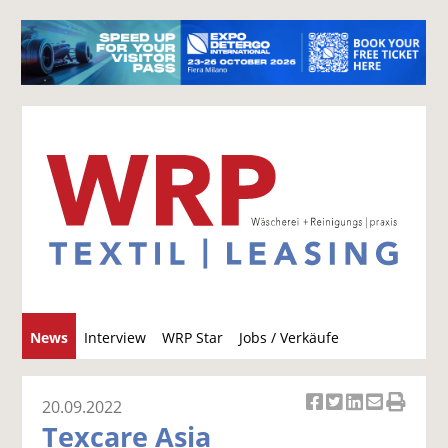
S
News
Interview
WRP Star
Jobs / Verkäufe
u
c
h
20.09.2022
Ar
Ar
Ar
Ar
Ar
e
Texcare Asia
ti
ti
ti
ti
ti