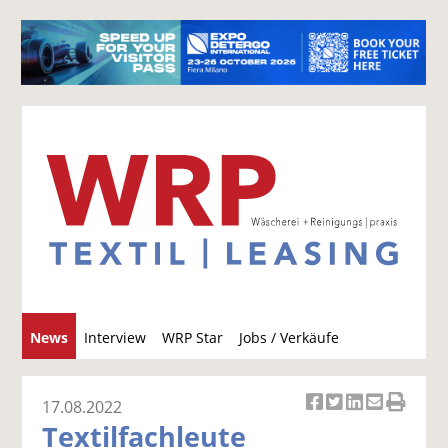
S
News
Interview
WRP Star
Jobs / Verkäufe
u
c
h
17.08.2022
Ar
Ar
Ar
Ar
Ar
e
Textilfachleute
ti
ti
ti
ti
ti