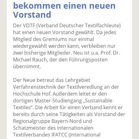
bekommen einen neuen
k
k
k
k
k
Vorstand
el
el
el
el
el
a
t
a
p
D
Der VDTF (Verband Deutscher Textilfachleute)
uf
wi
uf
er
ru
hat einen neuen Vorstand gewählt. Da jedes
F
tt
Li
E
ck
Mitglied des Gremiums nur einmal
ac
er
n
m
e
wiedergewählt werden kann, verbleiben nur
e
n
k
ai
n
zwei bisherige Mitglieder. Neu ist u.a. Prof. Dr.
b
e
l
Michael Rauch, der den Führungsposten
o
di
v
übernimmt.
o
n
er
k
te
se
Der Neue betreut das Lehrgebiet
te
il
n
Verfahrenstechnik der Textilveredlung an der
il
e
d
Hochschule Hof. Außerdem leitet er den
e
n
e
dortigen Master-Studiengang „Sustainable
n
n
Textiles“. Die Arbeit für einen Verband kennt er
bereits durch seine Tätigkeiten als Vorstand der
Regionalgruppe Bayern-Nord und
Schatzmeister des internationalen
Textilverbandes IFATCC (International