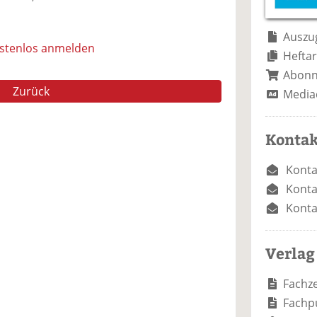
e
n
e
n
n
Auszug
ostenlos anmelden
Heftar
Abon
Zurück
Media
Kontak
Konta
Konta
Konta
Verlag
Fachze
Fachp