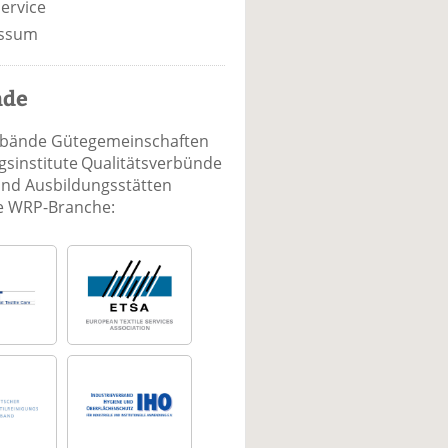
ervice
ssum
nde
rbände Gütegemeinschaften
sinstitute Qualitätsverbünde
und Ausbildungsstätten
ie WRP-Branche: