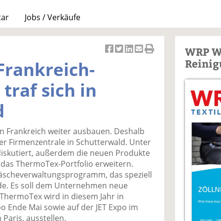
tar
Jobs / Verkäufe
WRP W
Ar
Ar
Ar
Ar
Ar
Reinig
Frankreich-
ti
ti
ti
ti
ti
k
k
k
k
k
traf sich in
el
el
el
el
el
a
t
a
p
D
d
uf
wi
uf
er
ru
F
tt
Li
E
ck
in Frankreich weiter ausbauen. Deshalb
ac
er
n
m
e
der Firmenzentrale in Schutterwald. Unter
e
n
k
ai
n
iskutiert, außerdem die neuen Produkte
b
e
l
r das ThermoTex-Portfolio erweitern.
o
di
v
Wäscheverwaltungsprogramm, das speziell
o
n
er
rde. Es soll dem Unternehmen neue
k
te
se
ThermoTex wird in diesem Jahr in
te
il
n
po Ende Mai sowie auf der JET Expo im
il
e
d
Paris, ausstellen.