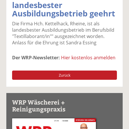
landesbester
k
k
k
k
k
Ausbildungsbetrieb geehrt
el
el
el
el
el
a
t
a
p
D
Die Firma Hch. Kettelhack, Rheine, ist als
uf
wi
uf
er
ru
landesbester Ausbildungsbetrieb im Berufsbild
F
tt
Li
E
ck
"Textillaborant/in"" ausgezeichnet worden.
ac
er
n
m
e
Anlass für die Ehrung ist Sandra Essing
e
n
k
ai
n
b
e
l
o
di
v
Der WRP-Newsletter:
Hier kostenlos anmelden
o
n
er
k
te
se
te
il
n
Zurück
il
e
d
e
n
e
n
n
WRP Wäscherei +
Reinigungspraxis