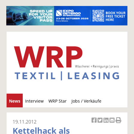
S
News
Interview
WRP Star
Jobs / Verkäufe
u
c
h
19.11.2012
Ar
Ar
Ar
Ar
Ar
e
Kettelhack als
ti
ti
ti
ti
ti