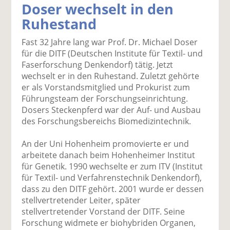
Doser wechselt in den
k
k
k
k
k
Ruhestand
el
el
el
el
el
a
t
a
p
D
Fast 32 Jahre lang war Prof. Dr. Michael Doser
uf
wi
uf
er
ru
für die DITF (Deutschen Institute für Textil- und
F
tt
Li
E
ck
Faserforschung Denkendorf) tätig. Jetzt
ac
er
n
m
e
wechselt er in den Ruhestand. Zuletzt gehörte
e
n
k
ai
n
er als Vorstandsmitglied und Prokurist zum
b
e
l
Führungsteam der Forschungseinrichtung.
o
di
v
Dosers Steckenpferd war der Auf- und Ausbau
o
n
er
des Forschungsbereichs Biomedizintechnik.
k
te
se
te
il
n
An der Uni Hohenheim promovierte er und
il
e
d
arbeitete danach beim Hohenheimer Institut
e
n
e
für Genetik. 1990 wechselte er zum ITV (Institut
n
n
für Textil- und Verfahrenstechnik Denkendorf),
dass zu den DITF gehört. 2001 wurde er dessen
stellvertretender Leiter, später
stellvertretender Vorstand der DITF. Seine
Forschung widmete er biohybriden Organen,