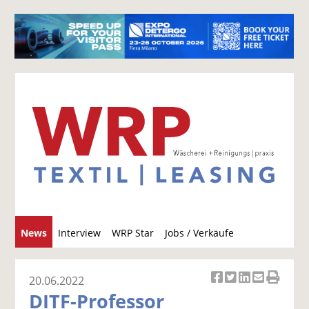
S
News
Interview
WRP Star
Jobs / Verkäufe
u
c
h
20.06.2022
Ar
Ar
Ar
Ar
Ar
e
DITF-Professor
ti
ti
ti
ti
ti