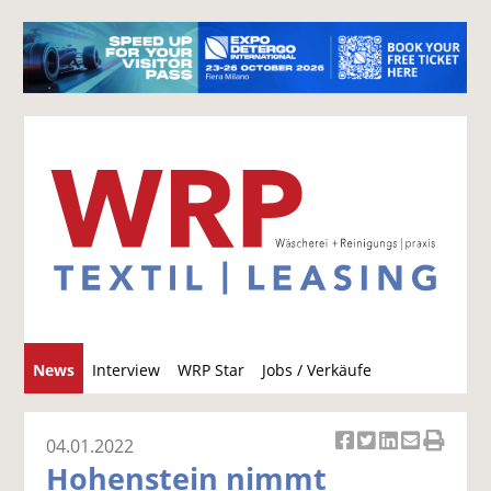
S
News
Interview
WRP Star
Jobs / Verkäufe
u
c
h
04.01.2022
Ar
Ar
Ar
Ar
Ar
e
Hohenstein nimmt
ti
ti
ti
ti
ti