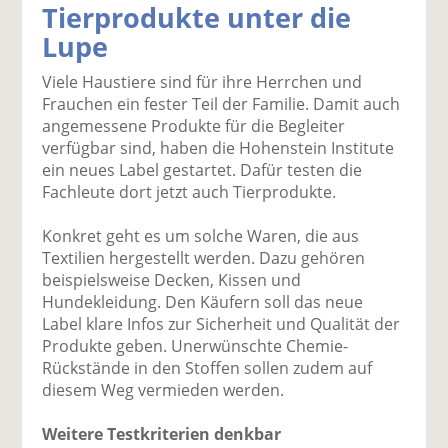
Tierprodukte unter die
k
k
k
k
k
Lupe
el
el
el
el
el
a
t
a
p
D
Viele Haustiere sind für ihre Herrchen und
uf
wi
uf
er
ru
Frauchen ein fester Teil der Familie. Damit auch
F
tt
Li
E
ck
angemessene Produkte für die Begleiter
ac
er
n
m
e
verfügbar sind, haben die Hohenstein Institute
e
n
k
ai
n
ein neues Label gestartet. Dafür testen die
b
e
l
Fachleute dort jetzt auch Tierprodukte.
o
di
v
o
n
er
Konkret geht es um solche Waren, die aus
k
te
se
Textilien hergestellt werden. Dazu gehören
te
il
n
beispielsweise Decken, Kissen und
il
e
d
Hundekleidung. Den Käufern soll das neue
e
n
e
Label klare Infos zur Sicherheit und Qualität der
n
n
Produkte geben. Unerwünschte Chemie-
Rückstände in den Stoffen sollen zudem auf
diesem Weg vermieden werden.
Weitere Testkriterien denkbar