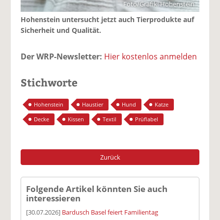
Foto/Grafik: Hohenstein
Hohenstein untersucht jetzt auch Tierprodukte auf
Sicherheit und Qualität.
Der WRP-Newsletter:
Hier kostenlos anmelden
Stichworte
Hohenstein
Haustier
Hund
Katze
Decke
Kissen
Textil
Prüflabel
Zurück
Folgende Artikel könnten Sie auch
interessieren
[30.07.2026]
Bardusch Basel feiert Familientag