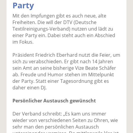
Party
k
k
k
k
k
el
el
el
el
el
Mit den Impfungen gibt es auch neue, alte
a
t
a
p
D
Freiheiten. Die will der DTV (Deutsche
uf
wi
uf
er
ru
Textilreinigungs-Verband) nutzen und lädt zu
F
tt
Li
E
ck
einer Party ein. Dabei steht auch ein Abschied
ac
er
n
m
e
im Fokus.
e
n
k
ai
n
b
e
l
Präsident Friedrich Eberhard nutzt die Feier, um
o
di
v
sich zu verabschieden. Er gibt nach 14 Jahren
o
n
er
sein Amt an seine bisherige Vize Beate Schäfer
k
te
se
ab. Freude und Humor stehen im Mittelpunkt
te
il
n
der Party. Statt einer Tagesordnung gibt es
il
e
d
daher einen DJ.
e
n
e
n
n
Persönlicher Austausch gewünscht
Der Verband schreibt: „Es kam uns immer
wieder von verschiedenen Seiten zu Ohren, wie
sehr man den persönlichen Austausch