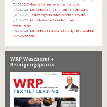
[01.04.2026]
Geschäftsklima verschlechtert sich
[27.03.2026]
Kostenindex erreicht neuen Höchststand
[26.03.2026]
Textilreiniger in NRW tauschen sich aus
[02.03.2026]
Grundlagen des Brandschutzes
kennenlernen
[09.01.2026]
Kostenindex Textilservice steigt im 3. Quartal
2025 wieder an
WRP Wäscherei +
Reinigungspraxis