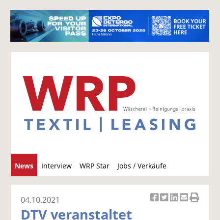
S
News
Interview
WRP Star
Jobs / Verkäufe
u
c
h
04.10.2021
Ar
Ar
Ar
Ar
Ar
e
DTV veranstaltet
ti
ti
ti
ti
ti