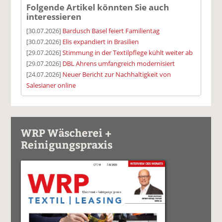
Folgende Artikel könnten Sie auch
interessieren
[30.07.2026]
Bardusch Basel feiert Familientag
[30.07.2026]
Elis expandiert in Brasilien
[29.07.2026]
Stimmung in der Textilpflege kühlt weiter ab
[29.07.2026]
DBL Ahrens umfangreich modernisiert
[24.07.2026]
Neuer Bericht zur Nachhaltigkeit von
Salesianer online
WRP Wäscherei +
Reinigungspraxis