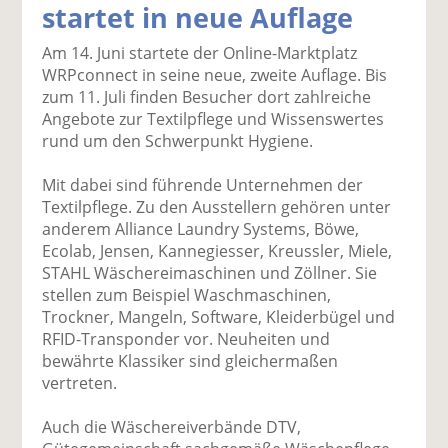
startet in neue Auflage
k
k
k
k
k
el
el
el
el
el
Am 14. Juni startete der Online-Marktplatz
a
t
a
p
D
WRPconnect in seine neue, zweite Auflage. Bis
uf
wi
uf
er
ru
zum 11. Juli finden Besucher dort zahlreiche
F
tt
Li
E
ck
Angebote zur Textilpflege und Wissenswertes
ac
er
n
m
e
rund um den Schwerpunkt Hygiene.
e
n
k
ai
n
b
e
l
Mit dabei sind führende Unternehmen der
o
di
v
Textilpflege. Zu den Ausstellern gehören unter
o
n
er
anderem Alliance Laundry Systems, Böwe,
k
te
se
Ecolab, Jensen, Kannegiesser, Kreussler, Miele,
te
il
n
STAHL Wäschereimaschinen und Zöllner. Sie
il
e
d
stellen zum Beispiel Waschmaschinen,
e
n
e
Trockner, Mangeln, Software, Kleiderbügel und
n
n
RFID-Transponder vor. Neuheiten und
bewährte Klassiker sind gleichermaßen
vertreten.
Auch die Wäschereiverbände DTV,