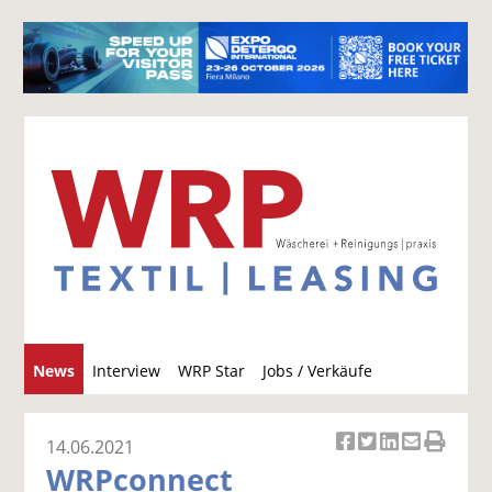
S
News
Interview
WRP Star
Jobs / Verkäufe
u
c
h
14.06.2021
Ar
Ar
Ar
Ar
Ar
e
WRPconnect
ti
ti
ti
ti
ti