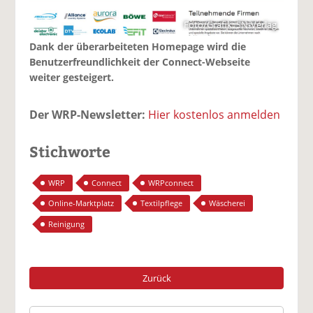
Foto/Grafik: SN-Verlag
Dank der überarbeiteten Homepage wird die
Benutzerfreundlichkeit der Connect-Webseite
weiter gesteigert.
Der WRP-Newsletter:
Hier kostenlos anmelden
Stichworte
WRP
Connect
WRPconnect
Online-Marktplatz
Textilpflege
Wäscherei
Reinigung
Zurück