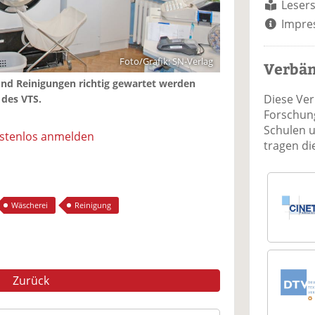
Lesers
Impre
Foto/Grafik: SN-Verlag
Verbä
nd Reinigungen richtig gewartet werden
Diese Ve
 des VTS.
Forschung
Schulen 
ostenlos anmelden
tragen d
Wäscherei
Reinigung
Zurück