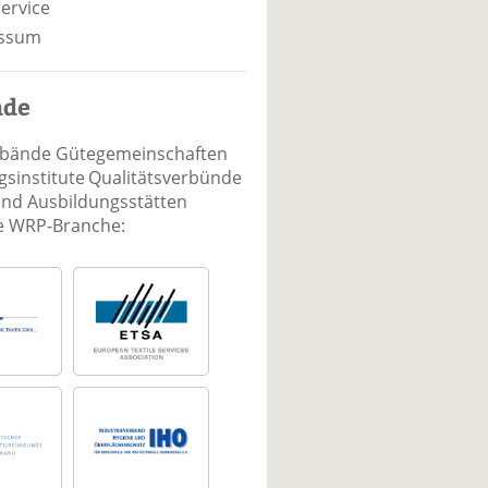
ervice
ssum
nde
rbände Gütegemeinschaften
sinstitute Qualitätsverbünde
und Ausbildungsstätten
ie WRP-Branche: