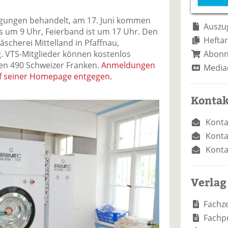
e
n
e
n
n
nigungen behandelt, am 17. Juni kommen
Auszug
s um 9 Uhr, Feierband ist um 17 Uhr. Den
Heftar
äscherei Mittelland in Pfaffnau,
Abon
g. VTS-Mitglieder können kostenlos
len 490 Schweizer Franken.
Anmeldungen
Media
f seiner Homepage entgegen.
Kontak
Konta
Konta
Konta
Verlag
Fachze
Fachp