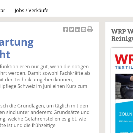
tar
Jobs / Verkäufe
WRP W
Ar
Ar
Ar
Ar
Ar
Reinig
artung
ti
ti
ti
ti
ti
k
k
k
k
k
ht
el
el
el
el
el
a
t
a
p
D
 funktionieren nur gut, wenn die nötigen
uf
wi
uf
er
ru
rt werden. Damit sowohl Fachkräfte als
F
tt
Li
E
ck
mit der Technik umgehen können,
ac
er
n
m
e
ilpflege Schweiz im Juni einen Kurs zum
e
n
k
ai
n
b
e
l
o
di
v
isch die Grundlagen, um täglich mit den
o
n
er
ffen sind unter anderem: Grundsätze und
k
te
se
g, welche Gefahrenstellen es gibt, wie
te
il
n
te ist und die frühzeitige
il
e
d