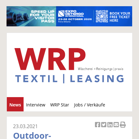
S
News
Interview
WRP Star
Jobs / Verkäufe
u
c
h
23.03.2021
Ar
Ar
Ar
Ar
Ar
e
Outdoor-
ti
ti
ti
ti
ti