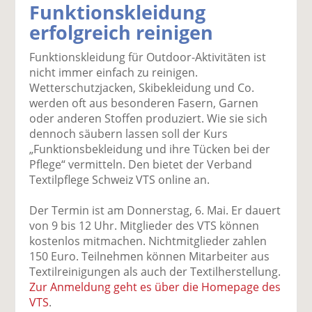
Funktionskleidung
k
k
k
k
k
erfolgreich reinigen
el
el
el
el
el
a
t
a
p
D
Funktionskleidung für Outdoor-Aktivitäten ist
uf
wi
uf
er
ru
nicht immer einfach zu reinigen.
F
tt
Li
E
ck
Wetterschutzjacken, Skibekleidung und Co.
ac
er
n
m
e
werden oft aus besonderen Fasern, Garnen
e
n
k
ai
n
oder anderen Stoffen produziert. Wie sie sich
b
e
l
dennoch säubern lassen soll der Kurs
o
di
v
„Funktionsbekleidung und ihre Tücken bei der
o
n
er
Pflege“ vermitteln. Den bietet der Verband
k
te
se
Textilpflege Schweiz VTS online an.
te
il
n
il
e
d
Der Termin ist am Donnerstag, 6. Mai. Er dauert
e
n
e
von 9 bis 12 Uhr. Mitglieder des VTS können
n
n
kostenlos mitmachen. Nichtmitglieder zahlen
150 Euro. Teilnehmen können Mitarbeiter aus
Textilreinigungen als auch der Textilherstellung.
Zur Anmeldung geht es über die Homepage des
VTS
.