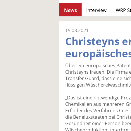
News
Interview
WRP S
15.03.2021
Christeyns e
europäische
Über ein europäisches Patent
Christeyns freuen. Die Firma e
Transfer Guard, dass eine si
flüssigen Wäschereiwaschmitt
„Das ist eine notwendige Pro
Chemikalien aus mehreren Grü
Erfinder des Verfahrens Cees 
die Beneluxstaaten bei Christ
Gesundheit einer Person beei
Wäscheproduktion unterbreche