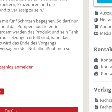
e
n
e
rbeitern, Prozeduren und die
n
n
nd zuverlässig zu sein.“
Auszug
Heftar
m mit fünf Schritten begegnen. So darf nur
Abon
sonal das Pumpen aus Liefer- in
erdem werden das Produkt und sein Tank
Media
raussetzungen erfüllt sind, kann das
 wird das Ende des Vorgangs
Kontak
emversagen oder Notfallmaßnahmen soll
Konta
Konta
ostenlos anmelden
Konta
Verlag
t
Fachze
Fachp
Zurück