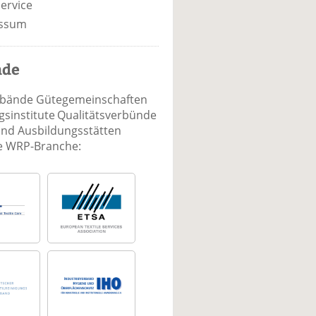
ervice
ssum
nde
rbände Gütegemeinschaften
sinstitute Qualitätsverbünde
und Ausbildungsstätten
ie WRP-Branche: