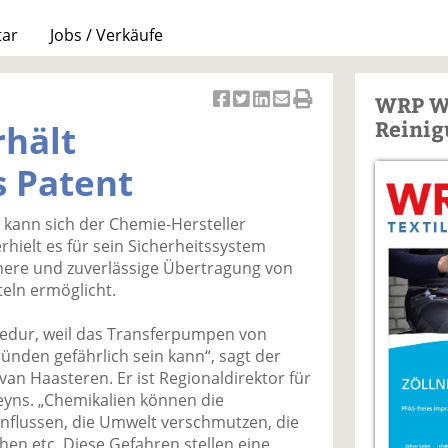
tar
Jobs / Verkäufe
WRP W
Ar
Ar
Ar
Ar
Ar
Reinig
rhält
ti
ti
ti
ti
ti
k
k
k
k
k
s Patent
el
el
el
el
el
a
t
a
p
D
 kann sich der Chemie-Hersteller
uf
wi
uf
er
ru
rhielt es für sein Sicherheitssystem
F
tt
Li
E
ck
chere und zuverlässige Übertragung von
ac
er
n
m
e
eln ermöglicht.
e
n
k
ai
n
b
e
l
zedur, weil das Transferpumpen von
o
di
v
nden gefährlich sein kann“, sagt der
o
n
er
van Haasteren. Er ist Regionaldirektor für
k
te
se
eyns. „Chemikalien können die
te
il
n
nflussen, die Umwelt verschmutzen, die
il
e
d
n etc. Diese Gefahren stellen eine