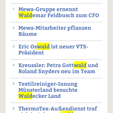
Mewa-Gruppe ernennt
1
Wald
emar Feldbusch zum CFO
Mewa-Mitarbeiter pflanzen
2
Bäume
Eric Os
wald
ist neuer VTS-
3
Präsident
Kreussler: Petra Gott
wald
und
4
Roland Snyders neu im Team
Textilreiniger-Innung
5
Münsterland besuchte
Wald
ecker Land
ThermoTex-Außendienst traf
6