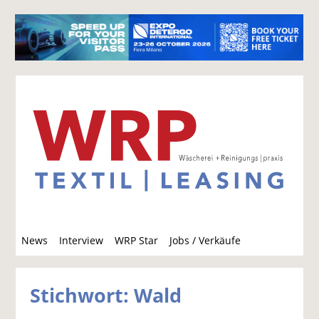
S
News
Interview
WRP Star
Jobs / Verkäufe
u
c
h
Stichwort: Wald
e