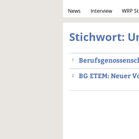
News
Interview
WRP St
Stichwort: U
Berufsgenossensch
1
BG ETEM: Neuer Vo
2