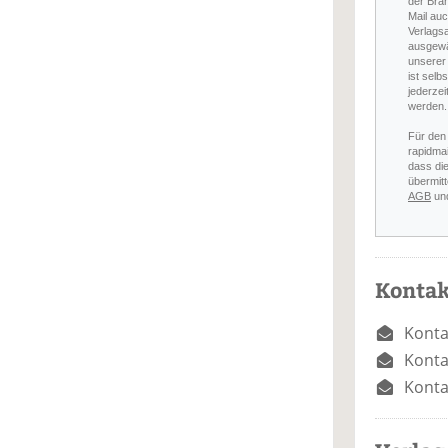
der Bra
Mail auc
Verlags
ausgewä
unserer 
ist selb
jederzei
werden.
Für den
rapidmai
dass di
übermitt
AGB
un
Kontak
Konta
Konta
Konta