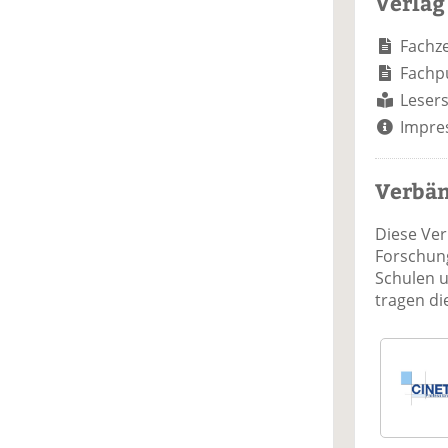
Verlag
Fachze
Fachp
Lesers
Impre
Verbä
Diese Ve
Forschung
Schulen 
tragen d