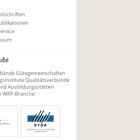
itschriften
ublikationen
ervice
ssum
nde
rbände Gütegemeinschaften
sinstitute Qualitätsverbünde
und Ausbildungsstätten
ie WRP-Branche: