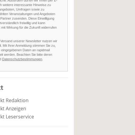
nche. Außerdem dürfen wir Ihnen per E-
h weitere interessante Hinweise zu
angeboten, Umfragen sowie zu
hlten Veranstaltungen und Angeboten
Partner zusenden. Diese Einwilligung
stverständlich freiwillig und kann
t mit Wirkung für die Zukunft widerrufen
 Versand unserer Newsletter nutzen wir
l. Mit Ihrer Anmeldung stimmen Sie zu,
e eingegebenen Daten an rapidmail
elt werden. Beachten Sie bitte deren
d
Datenschutzbestimmungen
.
t
kt Redaktion
kt Anzeigen
kt Leserservice