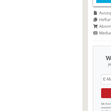
Auszug
Heftar
Abon
Media
W
j
Mit Ihre
unseren 