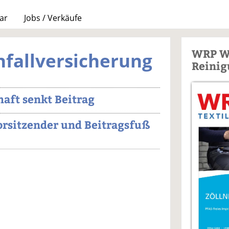
ar
Jobs / Verkäufe
WRP W
nfallversicherung
Reinig
aft senkt Beitrag
rsitzender und Beitragsfuß