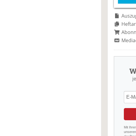
Auszug
Heftar
Abon
Media
W
j
Mit Ihre
unseren 