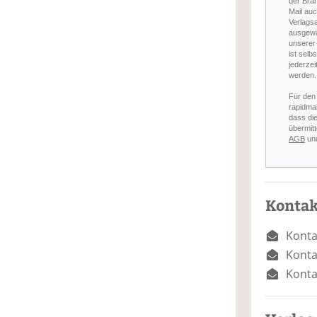
der Bra
Mail auc
Verlags
ausgewä
unserer 
ist selb
jederzei
werden.
Für den
rapidmai
dass di
übermitt
AGB
un
Kontak
Konta
Konta
Konta