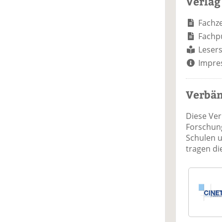
Verlag
Fachze
Fachp
Lesers
Impre
Verbä
Diese Ve
Forschung
Schulen 
tragen d