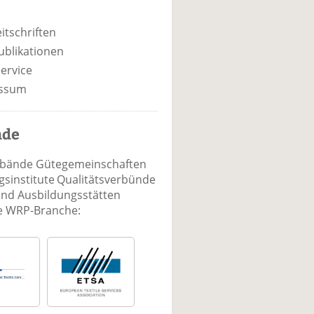
itschriften
ublikationen
ervice
ssum
nde
rbände Gütegemeinschaften
sinstitute Qualitätsverbünde
und Ausbildungsstätten
ie WRP-Branche: