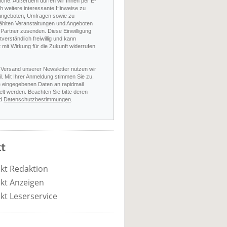
nche. Außerdem dürfen wir Ihnen per E-
h weitere interessante Hinweise zu
angeboten, Umfragen sowie zu
hlten Veranstaltungen und Angeboten
Partner zusenden. Diese Einwilligung
stverständlich freiwillig und kann
t mit Wirkung für die Zukunft widerrufen
 Versand unserer Newsletter nutzen wir
l. Mit Ihrer Anmeldung stimmen Sie zu,
e eingegebenen Daten an rapidmail
elt werden. Beachten Sie bitte deren
d
Datenschutzbestimmungen
.
t
kt Redaktion
kt Anzeigen
kt Leserservice