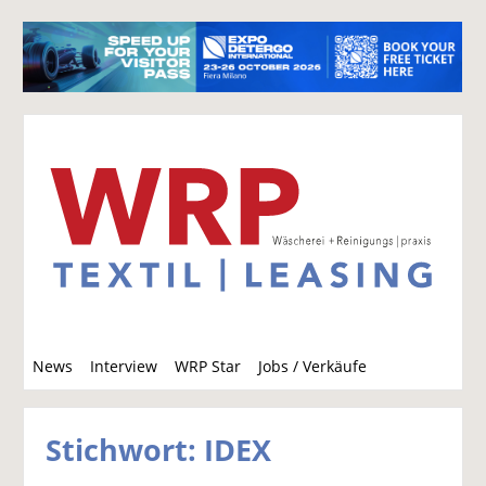
S
News
Interview
WRP Star
Jobs / Verkäufe
u
c
h
Stichwort: IDEX
e