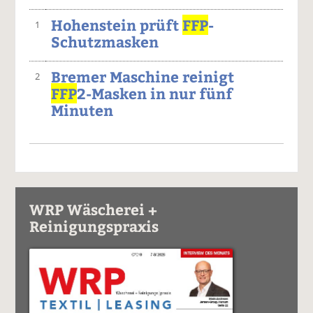
Hohenstein prüft
FFP
-
1
Schutzmasken
Bremer Maschine reinigt
2
FFP
2-Masken in nur fünf
Minuten
WRP Wäscherei +
Reinigungspraxis