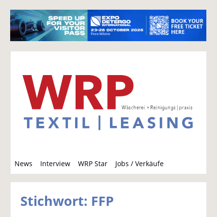
S
News
Interview
WRP Star
Jobs / Verkäufe
u
c
h
Stichwort: FFP
e