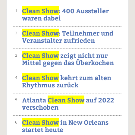
Clean Show
: 400 Aussteller
1
waren dabei
Clean Show
: Teilnehmer und
2
Veranstalter zufrieden
Clean Show
zeigt nicht nur
3
Mittel gegen das Überkochen
Clean Show
kehrt zum alten
4
Rhythmus zurück
Atlanta
Clean Show
auf 2022
5
verschoben
Clean Show
in New Orleans
6
startet heute