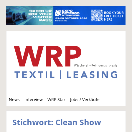
S
News
Interview
WRP Star
Jobs / Verkäufe
u
c
h
Stichwort: Clean Show
e