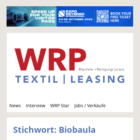
S
News
Interview
WRP Star
Jobs / Verkäufe
u
c
h
Stichwort: Biobaula
e