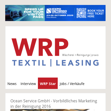
S
News
Interview
WRP Star
Jobs / Verkäufe
u
c
h
Ocean Service GmbH - Vorbildliches Marketing
e
in der Reinigung 2016