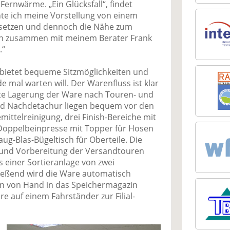
Fernwärme. „Ein Glücksfall“, findet
nte ich meine Vorstellung von einem
setzen und dennoch die Nähe zum
ch zusammen mit meinem Berater Frank
.“
ietet bequeme Sitzmöglichkeiten und
de mal warten will. Der Warenfluss ist klar
nzte Lagerung der Ware nach Touren- und
nd Nachdetachur liegen bequem vor den
ittelreinigung, drei Finish-Bereiche mit
 Doppelbeinpresse mit Topper für Hosen
g-Blas-Bügeltisch für Oberteile. Die
 und Vorbereitung der Versandtouren
s einer Sortieranlage von zwei
ießend wird die Ware automatisch
nn von Hand in das Speichermagazin
 auf einem Fahrständer zur Filial-