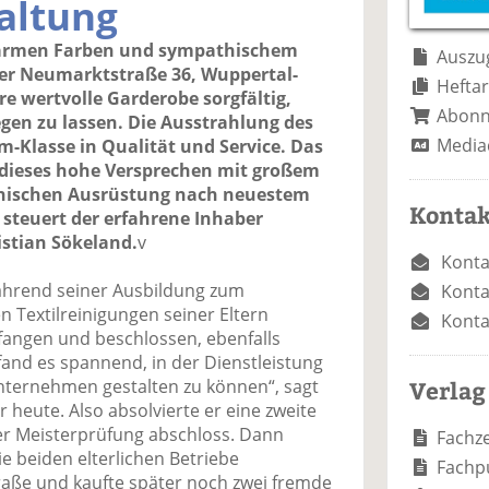
altung
warmen Farben und sympathischem
Auszug
der Neumarktstraße 36, Wuppertal-
Heftar
hre wertvolle Garderobe sorgfältig,
Abon
egen zu lassen. Die Ausstrahlung des
Media
m-Klasse in Qualität und Service. Das
t dieses hohe Versprechen mit großem
nischen Ausrüstung nach neuestem
Kontak
 steuert der erfahrene Inhaber
istian Sökeland.
v
Konta
während seiner Ausbildung zum
Konta
 Textilreinigungen seiner Eltern
Konta
efangen und beschlossen, ebenfalls
 fand es spannend, in der Dienstleistung
Verlag
nternehmen gestalten zu können“, sagt
heute. Also absolvierte er eine zweite
der Meisterprüfung abschloss. Dann
Fachze
 beiden elterlichen Betriebe
Fachp
aße und kaufte später noch zwei fremde