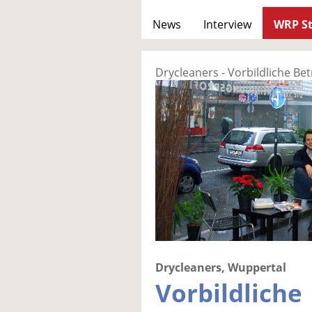
News
Interview
WRP St
Drycleaners - Vorbildliche Be
Drycleaners, Wuppertal
Vorbildliche