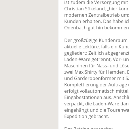
ist zudem die Versorgung mit 
Christian Sökeland, „hier kon
modernen Zentralbetrieb um
Kunden erhalten. Das habe i
Odenbach gut hin bekommen
Der großzügige Kundenraum b
aktuelle Lektüre, falls ein Kun
gegliedert: Zeitlich abgegre
Laden-Ware getrennt, Vor- u
Maschinen für Nass- und Lösem
zwei MaxiShirty für Hemden,
und Garderobenformer mit Sau
Komplettierung der Aufträge
erfolgt vollautomatisch mittel
Eingabestationen aus. Anschl
verpackt, die Laden-Ware da
eingehängt und die Tourenware
Expedition gebracht.