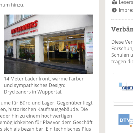
Lesers
chum hinzu.
Impre
Verbä
Diese Ve
Forschung
Schulen 
tragen d
14 Meter Ladenfront, warme Farben
und sympathisches Design:
Drycleaners in Wuppertal.
räume für Büro und Lager. Gegenüber liegt
ßen, historischen Kaufhausgebäude. Die
ieder hin zu einem hochwertigen
ltemöglichkeiten für Pkw vor dem Geschäft
 sich als bezahlbar. Ein technisches Plus