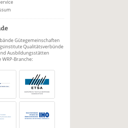
ervice
ssum
nde
rbände Gütegemeinschaften
sinstitute Qualitätsverbünde
und Ausbildungsstätten
ie WRP-Branche: