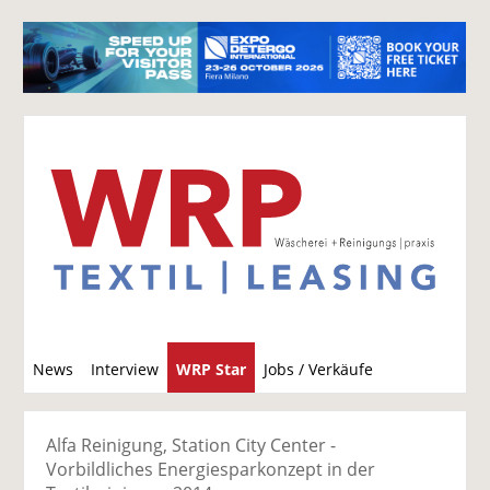
S
News
Interview
WRP Star
Jobs / Verkäufe
u
c
h
Alfa Reinigung, Station City Center -
e
Vorbildliches Energiesparkonzept in der