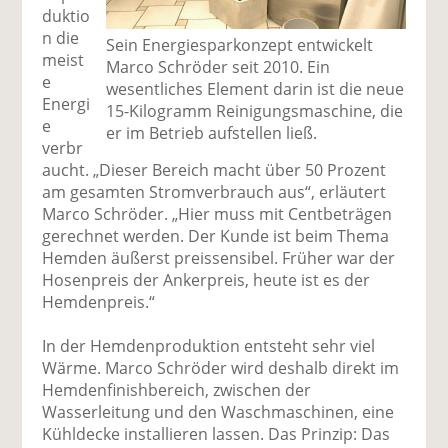
duktio
n die
Sein Energiesparkonzept entwickelt
meist
Marco Schröder seit 2010. Ein
e
wesentliches Element darin ist die neue
Energi
15-Kilogramm Reinigungsmaschine, die
e
er im Betrieb aufstellen ließ.
verbr
aucht. „Dieser Bereich macht über 50 Prozent
am gesamten Stromverbrauch aus“, erläutert
Marco Schröder. „Hier muss mit Centbeträgen
gerechnet werden. Der Kunde ist beim Thema
Hemden äußerst preissensibel. Früher war der
Hosenpreis der Ankerpreis, heute ist es der
Hemdenpreis.“
In der Hemdenproduktion entsteht sehr viel
Wärme. Marco Schröder wird deshalb direkt im
Hemdenfinishbereich, zwischen der
Wasserleitung und den Waschmaschinen, eine
Kühldecke installieren lassen. Das Prinzip: Das