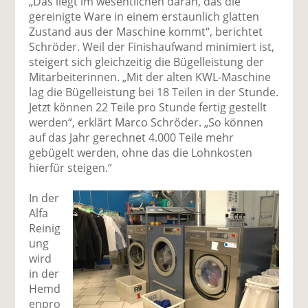
„Das liegt im wesentlichen daran, das die
gereinigte Ware in einem erstaunlich glatten
Zustand aus der Maschine kommt“, berichtet
Schröder. Weil der Finishaufwand minimiert ist,
steigert sich gleichzeitig die Bügelleistung der
Mitarbeiterinnen. „Mit der alten KWL-Maschine
lag die Bügelleistung bei 18 Teilen in der Stunde.
Jetzt können 22 Teile pro Stunde fertig gestellt
werden“, erklärt Marco Schröder. „So können
auf das Jahr gerechnet 4.000 Teile mehr
gebügelt werden, ohne das die Lohnkosten
hierfür steigen.“
In der
Alfa
Reinig
ung
wird
in der
Hemd
enpro