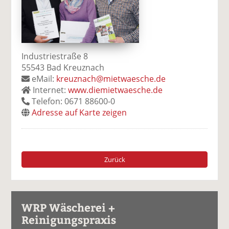
Industriestraße 8
55543 Bad Kreuznach
eMail:
kreuznach@mietwaesche.de
Internet:
www.diemietwaesche.de
Telefon: 0671 88600-0
Adresse auf Karte zeigen
Zurück
WRP Wäscherei +
Reinigungspraxis