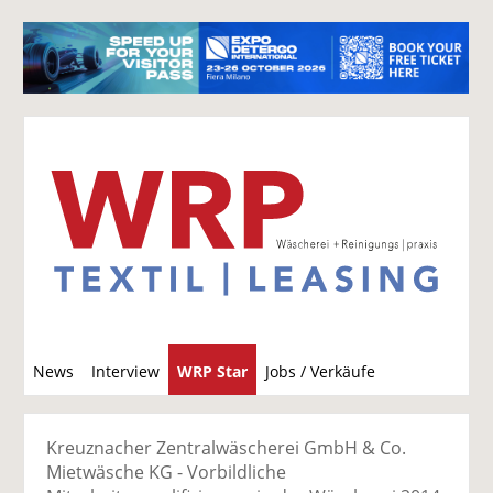
S
News
Interview
WRP Star
Jobs / Verkäufe
u
c
h
Kreuznacher Zentralwäscherei GmbH & Co.
e
Mietwäsche KG - Vorbildliche