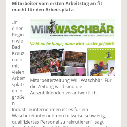
Mitarbeiter vom ersten Arbeitstag an fit
macht für den Arbeitsplatz.
„In
einer
Regio
n wie
Bad
Kreuz
nach
mit
vielen
Arbeit
Mitarbeiterzeitung Willi Waschbär: Für
splätz
die Zeitung wird sind die
en in
Auszubildenden verantwortlich.
große
n
Industrieunternehmen ist es für ein
Wäschereiunternehmen teilweise schwierig,
qualifiziertes Personal zu rekrutieren“, sagt