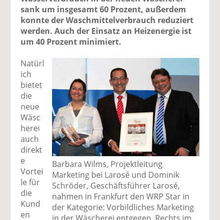
sank um insgesamt 60 Prozent, außerdem
konnte der Waschmittelverbrauch reduziert
werden. Auch der Einsatz an Heizenergie ist
um 40 Prozent minimiert.
Natürl
ich
bietet
die
neue
Wäsc
herei
auch
direkt
e
Barbara Wilms, Projektleitung
Vortei
Marketing bei Larosé und Dominik
le für
Schröder, Geschäftsführer Larosé,
die
nahmen in Frankfurt den WRP Star in
Kund
der Kategorie: Vorbildliches Marketing
en
in der Wäscherei entgegen. Rechts im