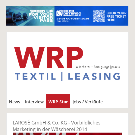
S
News
Interview
WRP Star
Jobs / Verkäufe
u
c
h
LAROSÉ GmbH & Co. KG - Vorbildliches
e
Marketing in der Wäscherei 2014