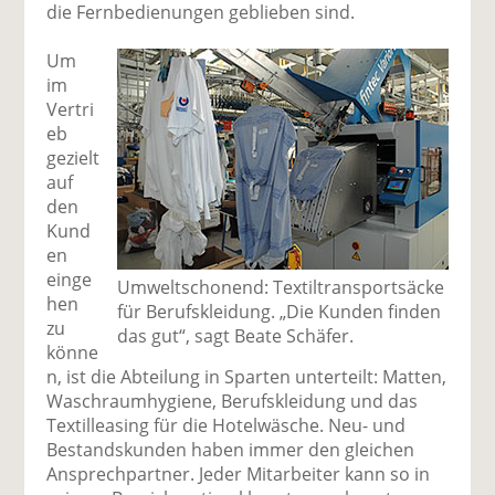
die Fernbedienungen geblieben sind.
Um
im
Vertri
eb
gezielt
auf
den
Kund
en
einge
Umweltschonend: Textiltransportsäcke
hen
für Berufskleidung. „Die Kunden finden
zu
das gut“, sagt Beate Schäfer.
könne
n, ist die Abteilung in Sparten unterteilt: Matten,
Waschraumhygiene, Berufskleidung und das
Textilleasing für die Hotelwäsche. Neu- und
Bestandskunden haben immer den gleichen
Ansprechpartner. Jeder Mitarbeiter kann so in