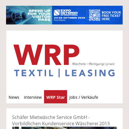
S
News
Interview
WRP Star
Jobs / Verkäufe
u
c
h
Schäfer Mietwäsche Service GmbH -
e
Vorbildlichen Kundenservice Wäscherei 2013