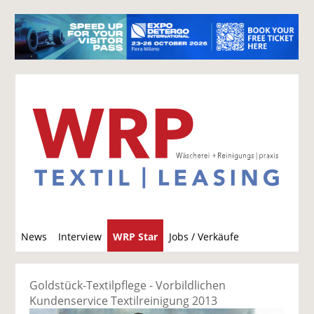
S
News
Interview
WRP Star
Jobs / Verkäufe
u
c
h
Goldstück-Textilpflege - Vorbildlichen
e
Kundenservice Textilreinigung 2013