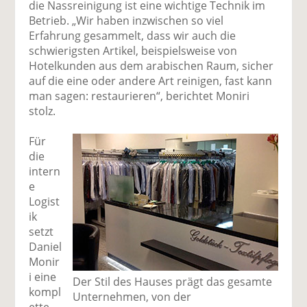
die Nassreinigung ist eine wichtige Technik im
Betrieb. „Wir haben inzwischen so viel
Erfahrung gesammelt, dass wir auch die
schwierigsten Artikel, beispielsweise von
Hotelkunden aus dem arabischen Raum, sicher
auf die eine oder andere Art reinigen, fast kann
man sagen: restaurieren“, berichtet Moniri
stolz.
Für
die
intern
e
Logist
ik
setzt
Daniel
Monir
i eine
Der Stil des Hauses prägt das gesamte
kompl
Unternehmen, von der