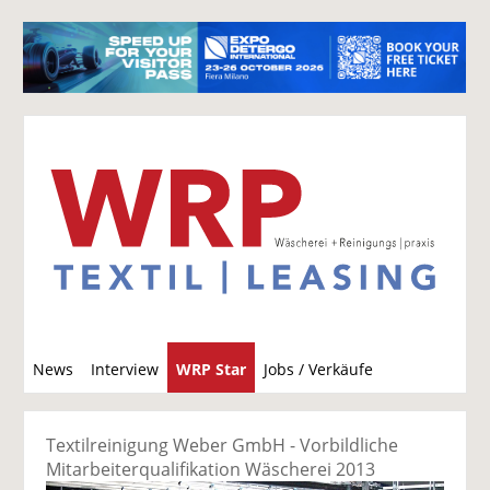
S
News
Interview
WRP Star
Jobs / Verkäufe
u
c
h
Textilreinigung Weber GmbH - Vorbildliche
e
Mitarbeiterqualifikation Wäscherei 2013