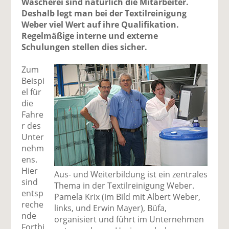
Wäscherei sind natürlich die Mitarbeiter.
Deshalb legt man bei der Textilreinigung
Weber viel Wert auf ihre Qualifikation.
Regelmäßige interne und externe
Schulungen stellen dies sicher.
Zum
Beispi
el für
die
Fahre
r des
Unter
nehm
ens.
Hier
Aus- und Weiterbildung ist ein zentrales
sind
Thema in der Textilreinigung Weber.
entsp
Pamela Krix (im Bild mit Albert Weber,
reche
links, und Erwin Mayer), Büfa,
nde
organisiert und führt im Unternehmen
Fortbi