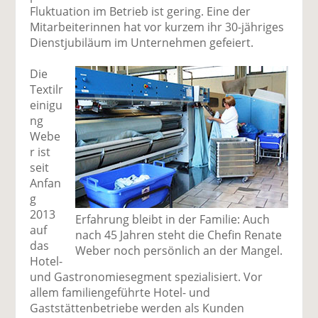
Fluktuation im Betrieb ist gering. Eine der
Mitarbeiterinnen hat vor kurzem ihr 30-jähriges
Dienstjubiläum im Unternehmen gefeiert.
Die
Textilr
einigu
ng
Webe
r ist
seit
Anfan
g
2013
Erfahrung bleibt in der Familie: Auch
auf
nach 45 Jahren steht die Chefin Renate
das
Weber noch persönlich an der Mangel.
Hotel-
und Gastronomiesegment spezialisiert. Vor
allem familiengeführte Hotel- und
Gaststättenbetriebe werden als Kunden