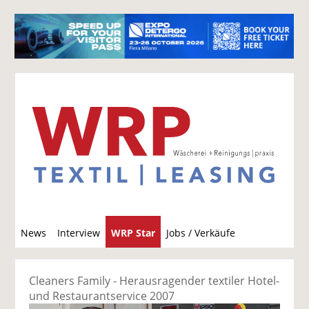
S
News
Interview
WRP Star
Jobs / Verkäufe
u
c
h
Cleaners Family - Herausragender textiler Hotel-
e
und Restaurantservice 2007