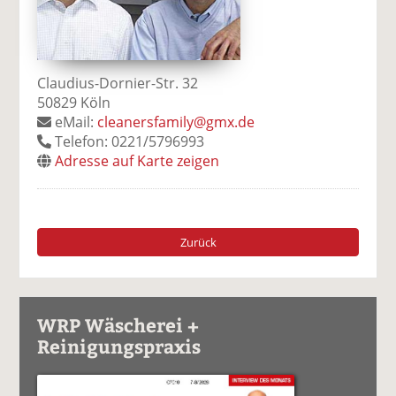
Claudius-Dornier-Str. 32
50829 Köln
eMail:
cleanersfamily@gmx.de
Telefon: 0221/5796993
Adresse auf Karte zeigen
Zurück
WRP Wäscherei +
Reinigungspraxis