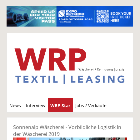
S
News
Interview
WRP Star
Jobs / Verkäufe
u
c
h
Sonnenalp Wäscherei - Vorbildliche Logistik In
e
der Wäscherei 2019