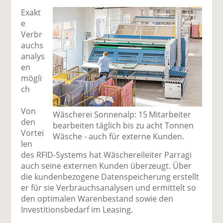
Exakt
e
Verbr
auchs
analys
en
mögli
ch
Von
Wäscherei Sonnenalp: 15 Mitarbeiter
den
bearbeiten täglich bis zu acht Tonnen
Vortei
Wäsche - auch für externe ­Kunden.
len
des RFID-Systems hat Wäschereileiter Parragi
auch seine externen Kunden überzeugt. Über
die kundenbezogene Datenspeicherung erstellt
er für sie Verbrauchsanalysen und ermittelt so
den optimalen Warenbestand sowie den
Investitionsbedarf im Leasing.