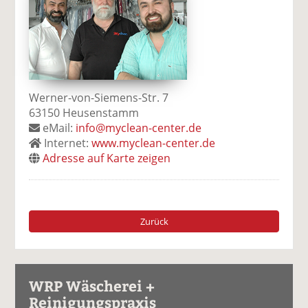
Werner-von-Siemens-Str. 7
63150 Heusenstamm
eMail:
info@myclean-center.de
Internet:
www.myclean-center.de
Adresse auf Karte zeigen
Zurück
WRP Wäscherei +
Reinigungspraxis