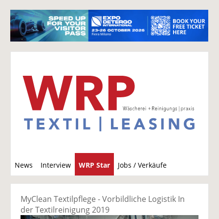
S
News
Interview
WRP Star
Jobs / Verkäufe
u
c
h
MyClean Textilpflege - Vorbildliche Logistik In
e
der Textilreinigung 2019