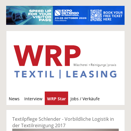
S
News
Interview
WRP Star
Jobs / Verkäufe
u
c
h
Textilpflege Schlender - Vorbildliche Logistik in
e
der Textilreinigung 2017