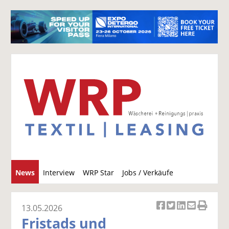
S
News
Interview
WRP Star
Jobs / Verkäufe
u
c
h
13.05.2026
Ar
Ar
Ar
Ar
Ar
e
Fristads und
ti
ti
ti
ti
ti