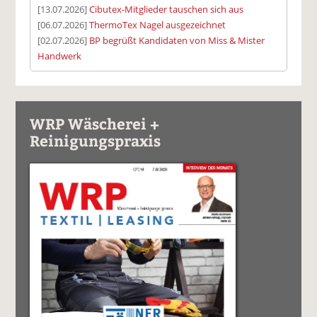
[13.07.2026]
Cibutex-Mitglieder tauschen sich aus
[06.07.2026]
ThermoTex Nagel ausgezeichnet
[02.07.2026]
BP begrüßt Kandidaten von Miss & Mister
Handwerk
WRP Wäscherei +
Reinigungspraxis