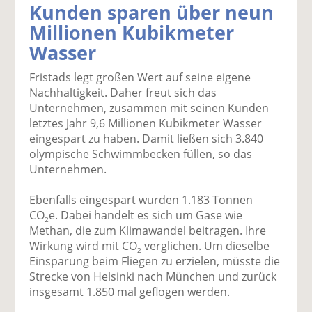
Kunden sparen über neun
k
k
k
k
k
Millionen Kubikmeter
el
el
el
el
el
a
t
a
p
D
Wasser
uf
wi
uf
er
ru
F
tt
Li
E
ck
Fristads legt großen Wert auf seine eigene
ac
er
n
m
e
Nachhaltigkeit. Daher freut sich das
e
n
k
ai
n
Unternehmen, zusammen mit seinen Kunden
b
e
l
letztes Jahr 9,6 Millionen Kubikmeter Wasser
o
di
v
eingespart zu haben. Damit ließen sich 3.840
o
n
er
olympische Schwimmbecken füllen, so das
k
te
se
Unternehmen.
te
il
n
il
e
d
Ebenfalls eingespart wurden 1.183 Tonnen
e
n
e
CO
e. Dabei handelt es sich um Gase wie
2
n
n
Methan, die zum Klimawandel beitragen. Ihre
Wirkung wird mit CO
verglichen. Um dieselbe
2
Einsparung beim Fliegen zu erzielen, müsste die
Strecke von Helsinki nach München und zurück
insgesamt 1.850 mal geflogen werden.