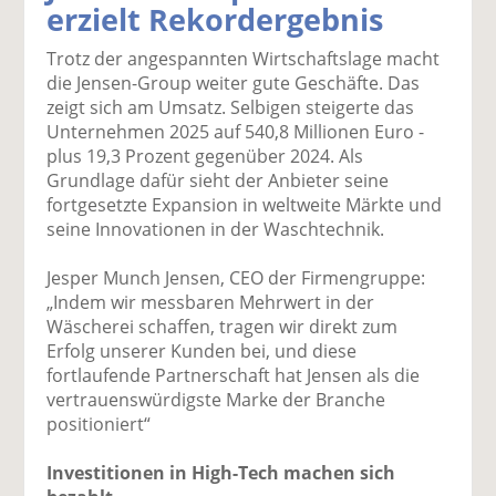
erzielt Rekordergebnis
k
k
k
k
k
el
el
el
el
el
Trotz der angespannten Wirtschaftslage macht
a
t
a
p
D
die Jensen-Group weiter gute Geschäfte. Das
uf
wi
uf
er
ru
zeigt sich am Umsatz. Selbigen steigerte das
F
tt
Li
E
ck
Unternehmen 2025 auf 540,8 Millionen Euro -
ac
er
n
m
e
plus 19,3 Prozent gegenüber 2024. Als
e
n
k
ai
n
Grundlage dafür sieht der Anbieter seine
b
e
l
fortgesetzte Expansion in weltweite Märkte und
o
di
v
seine Innovationen in der Waschtechnik.
o
n
er
k
te
se
Jesper Munch Jensen, CEO der Firmengruppe:
te
il
n
„Indem wir messbaren Mehrwert in der
il
e
d
Wäscherei schaffen, tragen wir direkt zum
e
n
e
Erfolg unserer Kunden bei, und diese
n
n
fortlaufende Partnerschaft hat Jensen als die
vertrauenswürdigste Marke der Branche
positioniert“
Investitionen in High-Tech machen sich