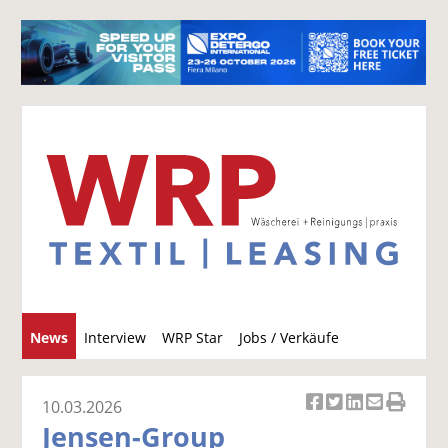
S
News
Interview
WRP Star
Jobs / Verkäufe
u
c
h
10.03.2026
Ar
Ar
Ar
Ar
Ar
e
Jensen-Group
ti
ti
ti
ti
ti