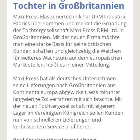
Tochter in Großbritannien
k
k
k
k
k
el
el
el
el
el
Maxi-Press Elastomertechnik hat DRM Industrial
a
t
a
p
D
Fabrics übernommen und meldet die Gründung
uf
wi
uf
er
ru
der Tochtergesellschaft Maxi-Press DRM Ltd. in
F
tt
Li
E
ck
Großbritannien. Mit der neuen Firma möchte
ac
er
n
m
e
man eine starke Basis für seine britischen
e
n
k
ai
n
Kunden schaffen und gleichzeitig die Weichen
b
e
l
für weiteres Wachstum auf dem europäischen
o
di
v
Markt stellen, heißt es in einer Mitteilung.
o
n
er
k
te
se
Maxi-Press hat als deutsches Unternehmen
te
il
n
seine Lieferungen nach Großbritannien aus
il
e
d
Kontinentaleuropa abgewickelt, was mitunter
e
n
e
langwierige Zollverfahren mit sich brachte. Mit
n
n
der neuen Tochtergesellschaft mit eigenem
Lager im Vereinigten Königreich sollen Kunden
nun von schnelleren Lieferungen und
verbessertem Service profitieren.