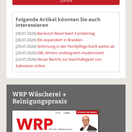
Zurück
Folgende Artikel könnten Sie auch
interessieren
[30.07.2026]
Bardusch Basel feiert Familientag
[30.07.2026]
Elis expandiert in Brasilien
[29.07.2026]
Stimmung in der Textilpflege kühlt weiter ab
[29.07.2026]
DBL Ahrens umfangreich modernisiert
[24.07.2026]
Neuer Bericht zur Nachhaltigkeit von
Salesianer online
WRP Wäscherei +
Reinigungspraxis