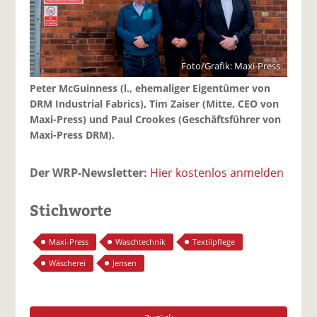
Foto/Grafik: Maxi-Press
Peter McGuinness (l., ehemaliger Eigentümer von
DRM Industrial Fabrics), Tim Zaiser (Mitte, CEO von
Maxi-Press) und Paul Crookes (Geschäftsführer von
Maxi-Press DRM).
Der WRP-Newsletter:
Hier kostenlos anmelden
Stichworte
Maxi-Press
Waschtechnik
Textilpflege
Wäscherei
Jensen