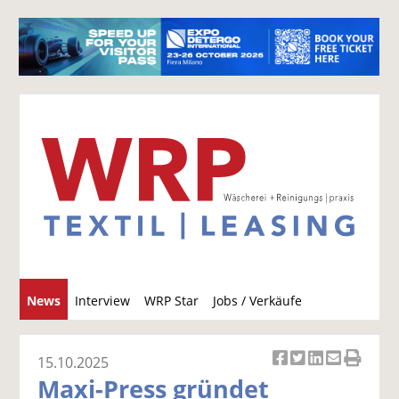
S
News
Interview
WRP Star
Jobs / Verkäufe
u
c
h
15.10.2025
Ar
Ar
Ar
Ar
Ar
e
Maxi-Press gründet
ti
ti
ti
ti
ti