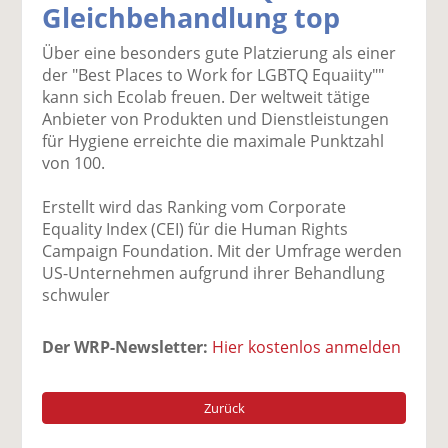
Gleichbehandlung top
k
k
k
k
k
el
el
el
el
el
Über eine besonders gute Platzierung als einer
a
t
a
p
D
der "Best Places to Work for LGBTQ Equaiity""
uf
wi
uf
er
ru
kann sich Ecolab freuen. Der weltweit tätige
F
tt
Li
E
ck
Anbieter von Produkten und Dienstleistungen
ac
er
n
m
e
für Hygiene erreichte die maximale Punktzahl
e
n
k
ai
n
von 100.
b
e
l
o
di
v
Erstellt wird das Ranking vom Corporate
o
n
er
Equality Index (CEI) für die Human Rights
k
te
se
Campaign Foundation. Mit der Umfrage werden
te
il
n
US-Unternehmen aufgrund ihrer Behandlung
il
e
d
schwuler
e
n
e
n
n
Der WRP-Newsletter:
Hier kostenlos anmelden
Zurück