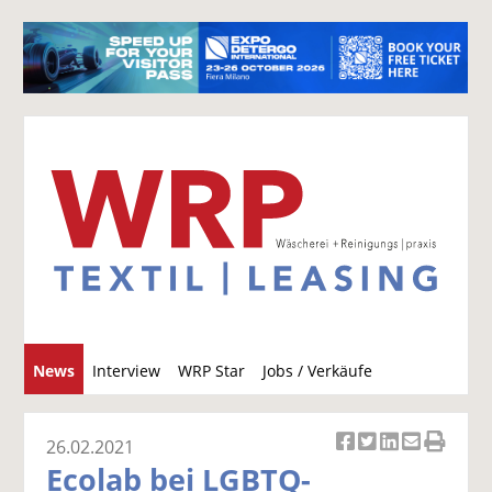
S
News
Interview
WRP Star
Jobs / Verkäufe
u
c
h
26.02.2021
Ar
Ar
Ar
Ar
Ar
e
Ecolab bei LGBTQ-
ti
ti
ti
ti
ti