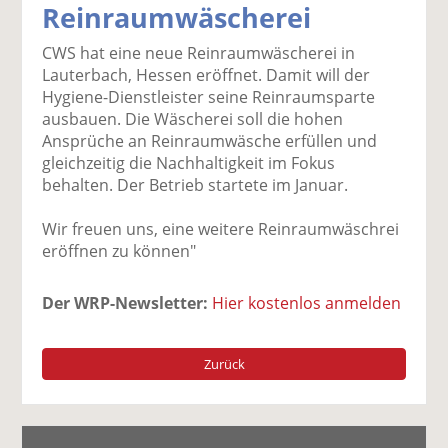
Reinraumwäscherei
k
k
k
k
k
el
el
el
el
el
CWS hat eine neue Reinraumwäscherei in
a
t
a
p
D
Lauterbach, Hessen eröffnet. Damit will der
uf
wi
uf
er
ru
Hygiene-Dienstleister seine Reinraumsparte
F
tt
Li
E
ck
ausbauen. Die Wäscherei soll die hohen
ac
er
n
m
e
Ansprüche an Reinraumwäsche erfüllen und
e
n
k
ai
n
gleichzeitig die Nachhaltigkeit im Fokus
b
e
l
behalten. Der Betrieb startete im Januar.
o
di
v
o
n
er
Wir freuen uns, eine weitere Reinraumwäschrei
k
te
se
eröffnen zu können"
te
il
n
il
e
d
Der WRP-Newsletter:
Hier kostenlos anmelden
e
n
e
n
n
Zurück