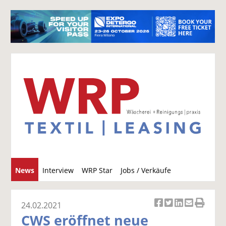
S
News
Interview
WRP Star
Jobs / Verkäufe
u
c
h
24.02.2021
Ar
Ar
Ar
Ar
Ar
e
CWS eröffnet neue
ti
ti
ti
ti
ti