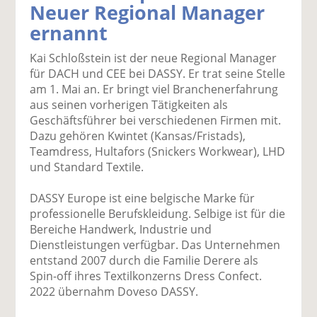
Neuer Regional Manager
k
k
k
k
k
ernannt
el
el
el
el
el
a
t
a
p
D
Kai Schloßstein ist der neue Regional Manager
uf
wi
uf
er
ru
für DACH und CEE bei DASSY. Er trat seine Stelle
F
tt
Li
E
ck
am 1. Mai an. Er bringt viel Branchenerfahrung
ac
er
n
m
e
aus seinen vorherigen Tätigkeiten als
e
n
k
ai
n
Geschäftsführer bei verschiedenen Firmen mit.
b
e
l
Dazu gehören Kwintet (Kansas/Fristads),
o
di
v
Teamdress, Hultafors (Snickers Workwear), LHD
o
n
er
und Standard Textile.
k
te
se
te
il
n
DASSY Europe ist eine belgische Marke für
il
e
d
professionelle Berufskleidung. Selbige ist für die
e
n
e
Bereiche Handwerk, Industrie und
n
n
Dienstleistungen verfügbar. Das Unternehmen
entstand 2007 durch die Familie Derere als
Spin-off ihres Textilkonzerns Dress Confect.
2022 übernahm Doveso DASSY.