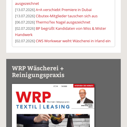
ausgezeichnet
[13.07.2026]
A+A verschiebt Premiere in Dubai
[13.07.2026]
Cibutex-Mitglieder tauschen sich aus
[06.07.2026]
ThermoTex Nagel ausgezeichnet
[02.07.2026]
BP begrüßt Kandidaten von Miss & Mister
Handwerk
[02.07.2026]
CWS Workwear weiht Wäscherei in Irland ein
WRP Wäscherei +
Reinigungspraxis