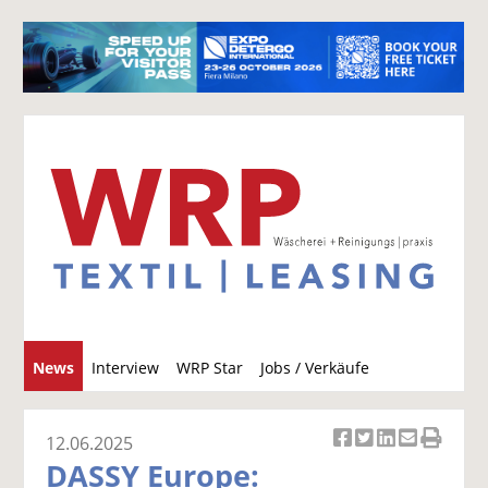
S
News
Interview
WRP Star
Jobs / Verkäufe
u
c
h
12.06.2025
Ar
Ar
Ar
Ar
Ar
e
DASSY Europe:
ti
ti
ti
ti
ti