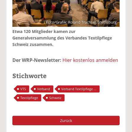
Foto/Grafik: Roland Trachsel, Steffisburg
Etwa 120 Mitglieder kamen zur
Generalversammlung des Verbandes Textilpflege
Schweiz zusammen.
Der WRP-Newsletter:
Hier kostenlos anmelden
Stichworte
VTS
Verband
Verband Textilpflege ...
Textilpflege
Schweiz
Zurück