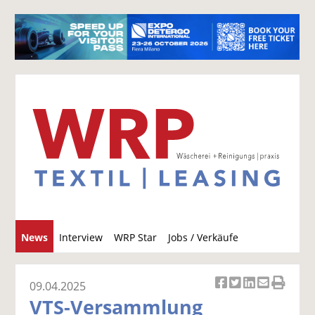
S
News
Interview
WRP Star
Jobs / Verkäufe
u
c
h
09.04.2025
Ar
Ar
Ar
Ar
Ar
e
VTS-Versammlung
ti
ti
ti
ti
ti