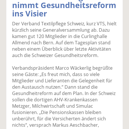
nimmt Gesundheitsreform
k
k
k
k
k
ins Visier
el
el
el
el
el
a
t
a
p
D
Der Verband Textilpflege Schweiz, kurz VTS, hielt
uf
wi
uf
er
ru
kürzlich seine Generalversammlung ab. Dazu
F
tt
Li
E
ck
kamen gut 120 Mitglieder in die Curlinghalle
ac
er
n
m
e
Allmend nach Bern. Auf dem Tagesplan stand
e
n
k
ai
n
neben einem Überblick über letzte Aktivitäten
b
e
l
auch die Schweizer Gesundheitsreform.
o
di
v
o
n
er
Verbandspräsident Marco Wäckerlig begrüßte
k
te
se
seine Gäste: „Es freut mich, dass so viele
te
il
n
Mitglieder und Lieferanten die Gelegenheit für
il
e
d
den Austausch nutzen.“ Dann stand die
e
n
e
Gesundheitreform auf dem Plan. In der Schweiz
n
n
sollen die dortigen AHV-Krankenkassen
Metzger, Milchwirtschaft und Simulac
fusionieren. „Die Pensionskassen bleiben
unberührt, für die Versicherten ändert sich
nichts“, versprach Markus Aeschbacher,