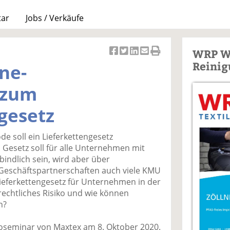
tar
Jobs / Verkäufe
WRP W
Ar
Ar
Ar
Ar
Ar
Reinig
ne-
ti
ti
ti
ti
ti
k
k
k
k
k
 zum
el
el
el
el
el
a
t
a
p
D
gesetz
uf
wi
uf
er
ru
F
tt
Li
E
ck
de soll ein Lieferkettengesetz
ac
er
n
m
e
 Gesetz soll für alle Unternehmen mit
e
n
k
ai
n
bindlich sein, wird aber über
b
e
l
Geschäftspartnerschaften auch viele KMU
o
di
v
Lieferkettengesetz für Unternehmen in der
o
n
er
rechtliches Risiko und wie können
k
te
se
n?
te
il
n
il
e
d
foseminar von Maxtex am 8. Oktober 2020.