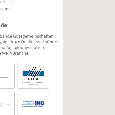
ervice
ssum
nde
rbände Gütegemeinschaften
sinstitute Qualitätsverbünde
und Ausbildungsstätten
ie WRP-Branche: