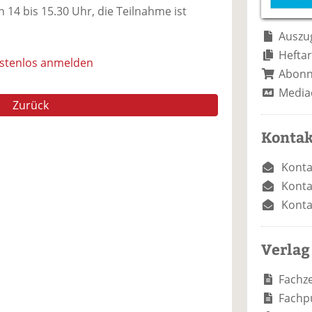
e
n
e
 14 bis 15.30 Uhr, die Teilnahme ist
n
n
Auszug
Heftar
ostenlos anmelden
Abon
Media
Zurück
Kontak
Konta
Konta
Konta
Verlag
Fachze
Fachp