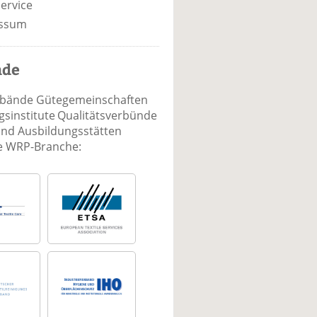
ervice
ssum
nde
rbände Gütegemeinschaften
sinstitute Qualitätsverbünde
und Ausbildungsstätten
ie WRP-Branche: