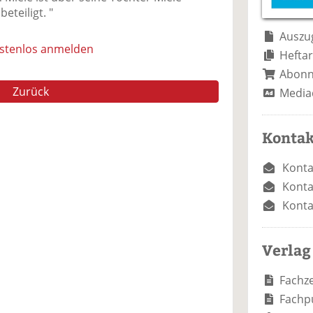
e
n
e
eteiligt. "
n
n
Auszug
ostenlos anmelden
Heftar
Abon
Zurück
Media
Kontak
Konta
Konta
Konta
Verlag
Fachze
Fachp