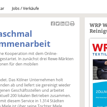
tar
Jobs / Verkäufe
WRP W
Ar
Ar
Ar
Ar
Ar
Reinig
aschmal
ti
ti
ti
ti
ti
k
k
k
k
k
ammenarbeit
el
el
el
el
el
a
t
a
p
D
ne Kooperation mit dem Online-
uf
wi
uf
er
ru
estartet. In zunächst drei Rewe-Märkten
F
tt
Li
E
ck
onen für den mobilen
ac
er
n
m
e
e
n
k
ai
n
b
e
l
det. Das Kölner Unternehmen holt
o
di
v
den ab und liefert sie gereinigt wieder
o
n
er
genen Geschäftsstellen und arbeitet
k
te
se
ktuell 200 lokalen Betrieben zusammen.
te
il
n
it diesem Service in 1.314 Städten
il
e
d
Miele ist über seine Tochter Miele