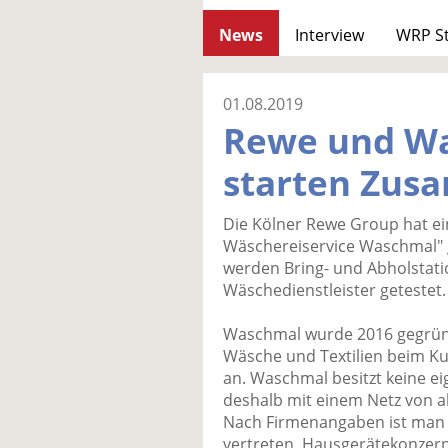
News
Interview
WRP S
01.08.2019
Rewe und W
starten Zus
Die Kölner Rewe Group hat ei
Wäschereiservice Waschmal" g
werden Bring- und Abholstati
Wäschedienstleister getestet.
Waschmal wurde 2016 gegrün
Wäsche und Textilien beim Kun
an. Waschmal besitzt keine ei
deshalb mit einem Netz von a
Nach Firmenangaben ist man m
vertreten. Hausgerätekonzern 