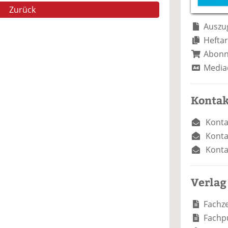
e
n
e
Zurück
n
n
Auszug
Heftar
Abon
Media
Kontak
Konta
Konta
Konta
Verlag
Fachze
Fachp