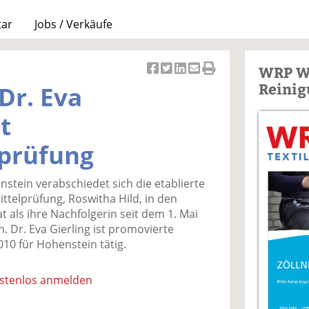
tar
Jobs / Verkäufe
WRP W
Ar
Ar
Ar
Ar
Ar
Reinig
Dr. Eva
ti
ti
ti
ti
ti
k
k
k
k
k
t
el
el
el
el
el
a
t
a
p
D
prüfung
uf
wi
uf
er
ru
F
tt
Li
E
ck
stein verabschiedet sich die etablierte
ac
er
n
m
e
ttelprüfung, Roswitha Hild, in den
e
n
k
ai
n
t als ihre Nachfolgerin seit dem 1. Mai
b
e
l
 Dr. Eva Gierling ist promovierte
o
di
v
010 für Hohenstein tätig.
o
n
er
k
te
se
te
il
n
ostenlos anmelden
il
e
d