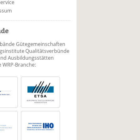
ervice
ssum
nde
rbände Gütegemeinschaften
sinstitute Qualitätsverbünde
und Ausbildungsstätten
ie WRP-Branche: